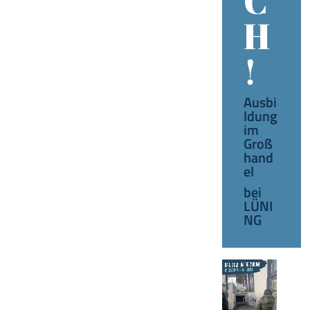
C
H
!
Ausbi
ldung
im
Groß
hand
el
bei
LÜNI
NG