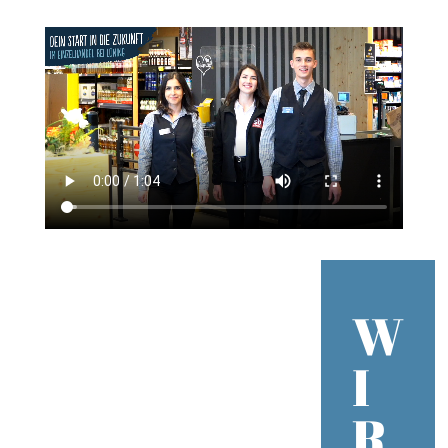
W
I
R