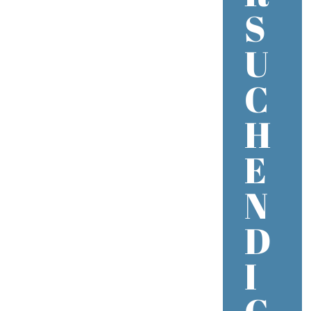
S
U
C
H
E
N
D
I