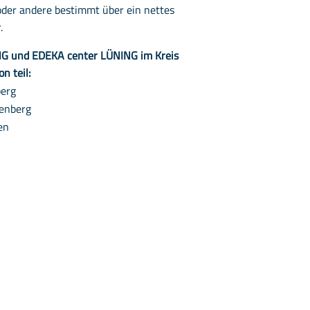
 oder andere bestimmt über ein nettes
.
NG und EDEKA center LÜNING im Kreis
n teil:
berg
enberg
en