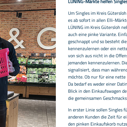
LÜNING-Märkte helfen Singles
Um Singles im Kreis Gütersloh 
es ab sofort in allen Elli-M
LÜNING im Kreis Gütersloh ne
auch eine pinke Variante. Ein
geschnappt und so besteht di
kennenzulernen oder ein nette
von sich aus nicht in die Offe
jemanden kennenzulernen. Die 
signalisiert, dass man währe
möchte. Ob nur für eine nette
Da bedarf es weder einer Dati
Blick in den Einkaufswagen d
die gemeinsamen Geschmacksvo
In erster Linie sollen Singles 
anderen Kunden die Zeit für e
den pinken Einkaufskorb nutze