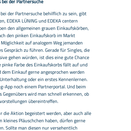
 bei der Partnersuche
bei der Partnersuche behilflich zu sein, gibt
ärkten, EDEKA LÜNING und EDEKA centern
ben den allgemeinen grauen Einkaufskörben,
fach den pinken Einkaufskorb im Markt
e Möglichkeit auf analogem Weg jemanden
s Gespräch zu führen. Gerade für Singles, die
nsive gehen würden, ist dies eine gute Chance
pinke Farbe des Einkaufskorbs fällt auf und
nd dem Einkauf gerne angesprochen werden
 Unterhaltung oder ein erstes Kennenlernen.
ng-App noch einem Partnerportal. Und beim
es Gegenübers wird man schnell erkennen, ob
rstellungen übereintreffen.
für die Aktion begeistert werden, aber auch alle
in kleines Pläuschchen haben, dürfen gerne
n. Sollte man diesen nur versehentlich